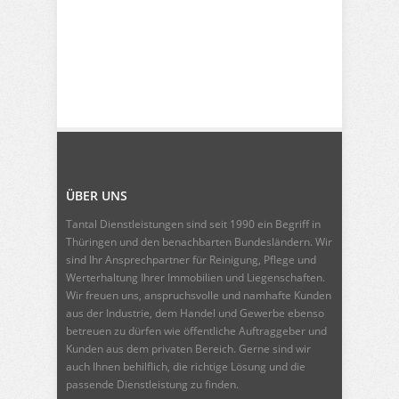
ÜBER UNS
Tantal Dienstleistungen sind seit 1990 ein Begriff in
Thüringen und den benachbarten Bundesländern. Wir
sind Ihr Ansprechpartner für Reinigung, Pflege und
Werterhaltung Ihrer Immobilien und Liegenschaften.
Wir freuen uns, anspruchsvolle und namhafte Kunden
aus der Industrie, dem Handel und Gewerbe ebenso
betreuen zu dürfen wie öffentliche Auftraggeber und
Kunden aus dem privaten Bereich. Gerne sind wir
auch Ihnen behilflich, die richtige Lösung und die
passende Dienstleistung zu finden.